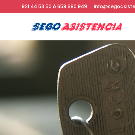
Skip
921 44 53 50
ó
659 680 949
|
info@segoasist
to
content